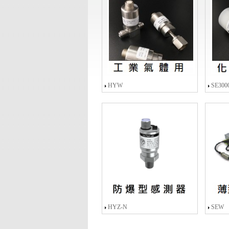
HYW
SE300
HYZ-N
SEW