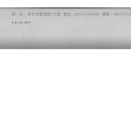
地 址： 彰化市聖安路728號 電話：886-4-7329966 傳真：886-4-7329