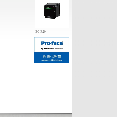
BC-R20
1
2
3
4
5