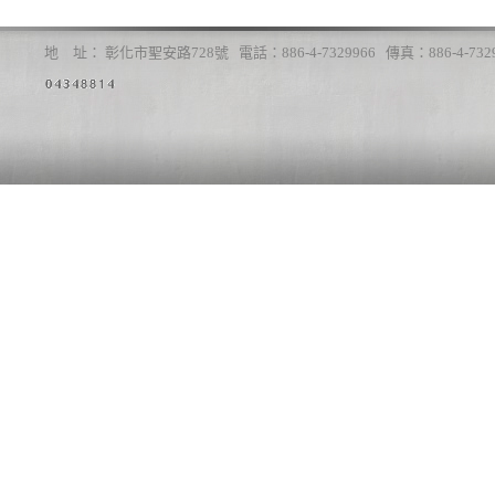
地 址： 彰化市聖安路728號 電話：886-4-7329966 傳真：886-4-7329