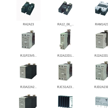
RA2A23
RA12_06_...
RAM1A2
RJ1P23V5...
RJ2A22D1...
RJ2A22D2
RJ3A22A2...
RJCS1A23...
RJD2A23D