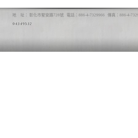
地 址： 彰化市聖安路728號 電話：886-4-7329966 傳真：886-4-7329