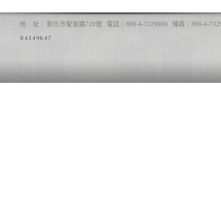
地 址： 彰化市聖安路728號 電話：886-4-7329966 傳真：886-4-7329