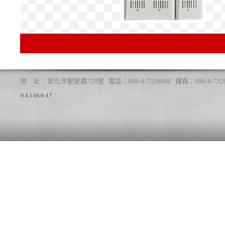
地 址： 彰化市聖安路728號 電話：886-4-7329966 傳真：886-4-7329