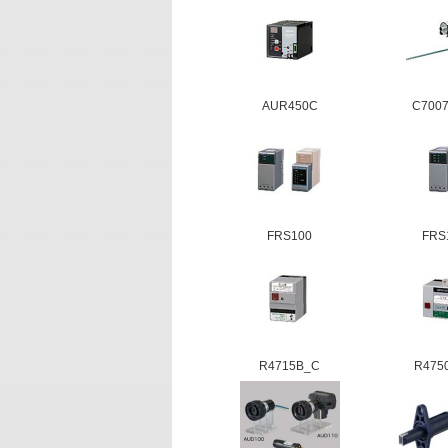
AUR450C
C7007A
FRS100
FRS
R4715B_C
R475