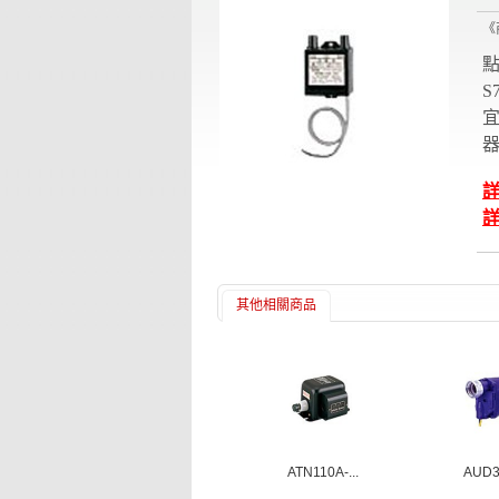
《
S
宜
詳
詳
其他相關商品
ATN110A-...
AUD