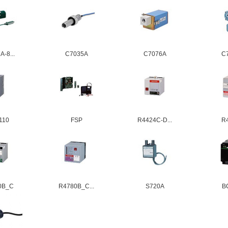
-8...
C7035A
C7076A
C
110
FSP
R4424C-D...
R
0B_C
R4780B_C...
S720A
B