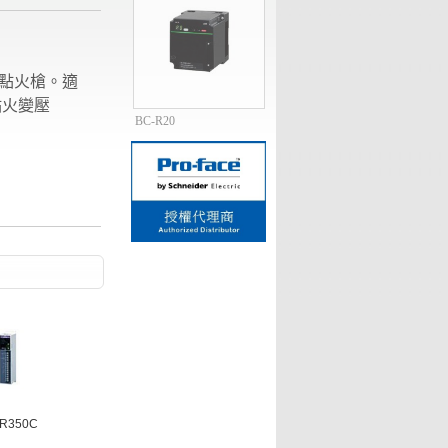
的點火槍。適
點火變壓
BC-R20
1
2
3
4
5
R350C