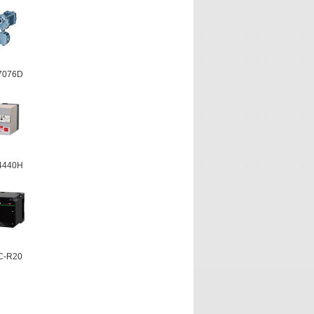
7076D
4440H
C-R20