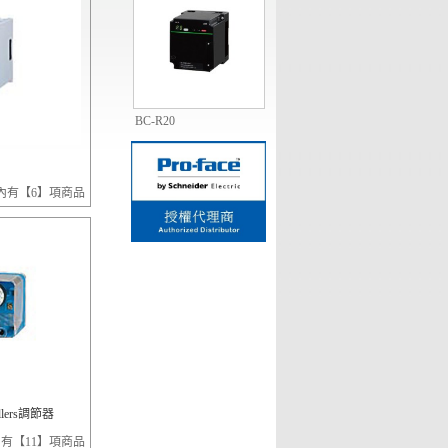
BC-R20
1
2
3
4
5
內有【6】項商品
rollers調節器
有【11】項商品